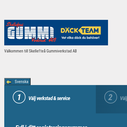
Välkommen till Skellefteå Gummiverkstad AB
Svenska
1
2
Välj verkstad & service
Välj